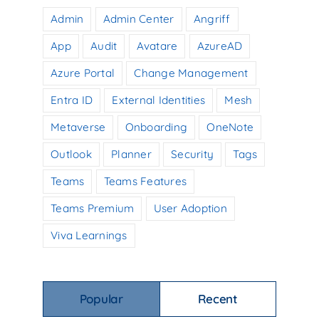
Admin
Admin Center
Angriff
App
Audit
Avatare
AzureAD
Azure Portal
Change Management
Entra ID
External Identities
Mesh
Metaverse
Onboarding
OneNote
Outlook
Planner
Security
Tags
Teams
Teams Features
Teams Premium
User Adoption
Viva Learnings
Popular
Recent