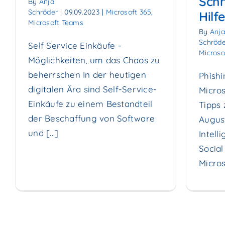
Schn
By
Anja
Schröder
|
09.09.2023
|
Microsoft 365
,
Hilfe
Microsoft Teams
By
Anja
Schröde
Self Service Einkäufe -
Microso
Möglichkeiten, um das Chaos zu
beherrschen In der heutigen
Phishi
digitalen Ära sind Self-Service-
Micros
Einkäufe zu einem Bestandteil
Tipps 
der Beschaffung von Software
August
und [...]
Intell
Social
Microso