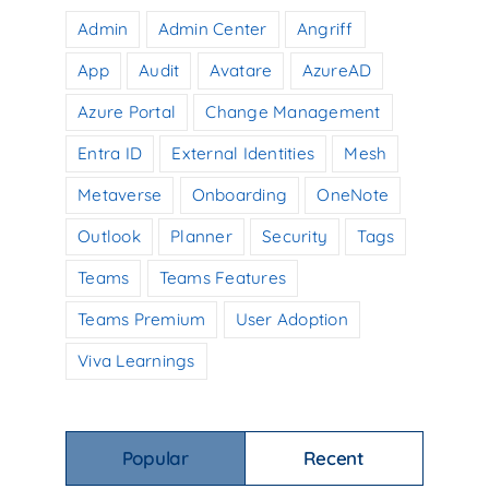
Admin
Admin Center
Angriff
App
Audit
Avatare
AzureAD
Azure Portal
Change Management
Entra ID
External Identities
Mesh
Metaverse
Onboarding
OneNote
Outlook
Planner
Security
Tags
Teams
Teams Features
Teams Premium
User Adoption
Viva Learnings
Popular
Recent