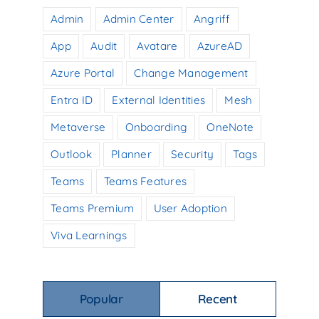
Admin
Admin Center
Angriff
App
Audit
Avatare
AzureAD
Azure Portal
Change Management
Entra ID
External Identities
Mesh
Metaverse
Onboarding
OneNote
Outlook
Planner
Security
Tags
Teams
Teams Features
Teams Premium
User Adoption
Viva Learnings
Popular
Recent