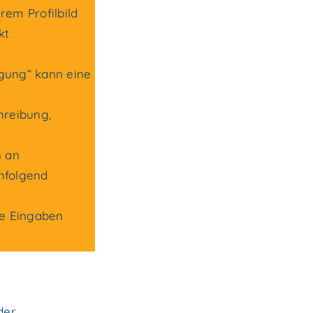
rem Profilbild
kt
gung“ kann eine
chreibung,
n an
hfolgend
ie Eingaben
der