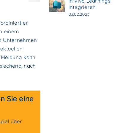
in Viva Learnings
integrieren
03.02.2023
ordiniert er
An einem
em Unternehmen
 aktuellen
r Meldung kann
sprechend, nach
en Sie eine
piel über