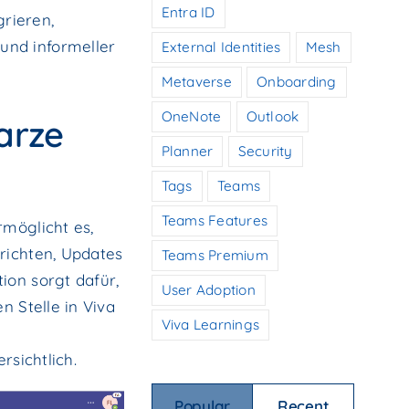
Entra ID
grieren,
und informeller
External Identities
Mesh
Metaverse
Onboarding
OneNote
Outlook
arze
Planner
Security
Tags
Teams
Teams Features
rmöglicht es,
richten, Updates
Teams Premium
ion sorgt dafür,
User Adoption
n Stelle in Viva
Viva Learnings
rsichtlich.
Popular
Recent