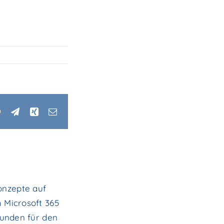
edIn
WhatsApp
Telegram
Xing
Email
Konzepte auf
 Microsoft 365
Kunden für den