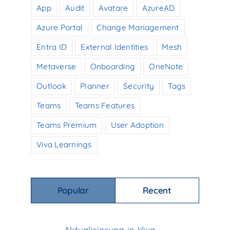
App
Audit
Avatare
AzureAD
Azure Portal
Change Management
Entra ID
External Identities
Mesh
Metaverse
Onboarding
OneNote
Outlook
Planner
Security
Tags
Teams
Teams Features
Teams Premium
User Adoption
Viva Learnings
Popular
Recent
Aktualisierung in Viva