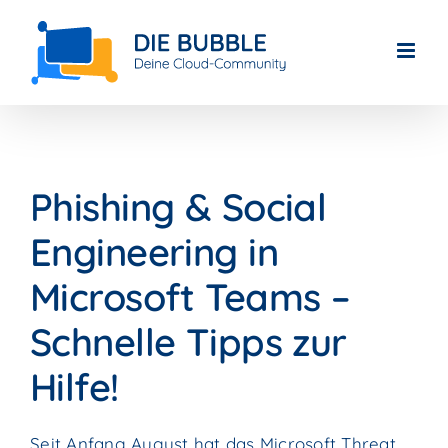
Skip
to
content
Phishing & Social
Engineering in
Microsoft Teams –
Schnelle Tipps zur
Hilfe!
Seit Anfang August hat das Microsoft Threat