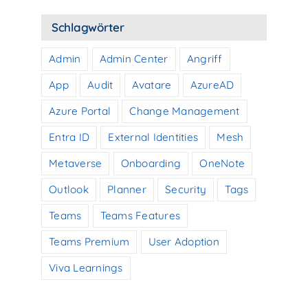
Schlagwörter
Admin
Admin Center
Angriff
App
Audit
Avatare
AzureAD
Azure Portal
Change Management
Entra ID
External Identities
Mesh
Metaverse
Onboarding
OneNote
Outlook
Planner
Security
Tags
Teams
Teams Features
Teams Premium
User Adoption
Viva Learnings